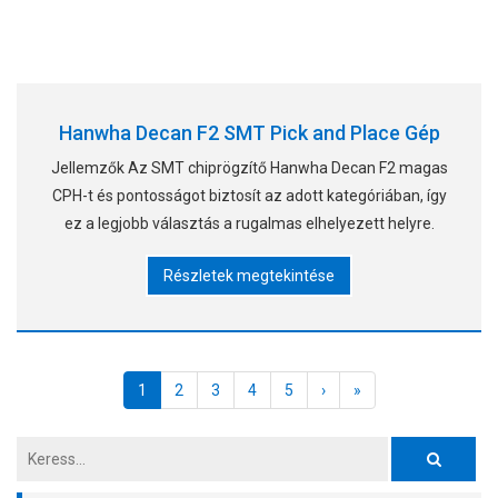
Hanwha Decan F2 SMT Pick and Place Gép
Jellemzők Az SMT chiprögzítő Hanwha Decan F2 magas
CPH-t és pontosságot biztosít az adott kategóriában, így
ez a legjobb választás a rugalmas elhelyezett helyre.
Részletek megtekintése
1
2
3
4
5
›
»