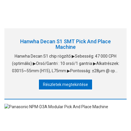
Hanwha Decan S1 SMT Pick And Place
Machine
Hanwha Decan S1 chip rögzítő ▶Sebesség: 47 000 CPH
(optimális) ▶Orsó/Gantri : 10 orsó/1 gantria ▶Alkatrészek:
03015~55mm (H15), L75mm ▶Pontosság: ±28μm @ cpk≥
1.0/chip &nb
Részletek megtekintése