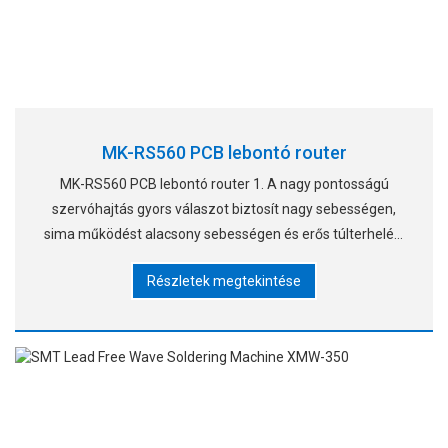
MK-RS560 PCB lebontó router
MK-RS560 PCB lebontó router 1. A nagy pontosságú
szervóhajtás gyors válaszot biztosít nagy sebességen,
sima működést alacsony sebességen és erős túlterhelési
ellenállást. 2. A kettős munkaasztalok váltakozva külön
Részletek megtekintése
választják el a paneleket, redukción