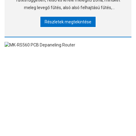
fűtésfüggetlen, felső és lefelé melegítő zóna, mindkét
meleg levegő fűtés, alsó alsó felhajtású fűtés,
hőmérséklet precíz szabályozása +1°C-n belül. A felső
Részletek megtekintése
fűtőzóna szabadon mozoghat