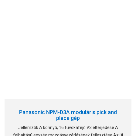
Panasonic NPM-D3A moduláris pick and
place gép
Jellemzők A könnyű, 16 fúvókafejű V3 elterjedése A
fejhajtású egység mozgásvezérlésének fejlesztése Az új