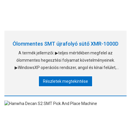
Ólommentes SMT újrafolyó sütő XMR-1000D
A termék jellemzői: ▶teljes mértékben megfelel az
ólommentes hegesztési folyamat követelményeinek.
▶WindowsXP operációs rendszer, angol és kínai felület,
könnyen megtanulható működés; Szabványos levegős
Részletek megtekintése
kazán, szabadalmaztatott meleglevegős rendszer, usi