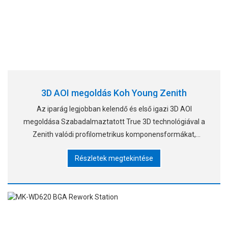
3D AOI megoldás Koh Young Zenith
Az iparág legjobban kelendő és első igazi 3D AOI
megoldása Szabadalmaztatott True 3D technológiával a
Zenith valódi profilometrikus komponensformákat,
beleértve idegen anyagokat, mintákat és forrasztási
Részletek megtekintése
csatlakozásokat