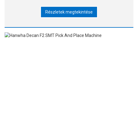
igényes és folyamatosan változó technológiát. Optimális
Részletek megtekintése
Placemen