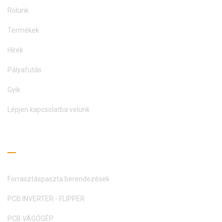
Rólunk
Termékek
Hírek
Pályafutás
Gyik
Lépjen kapcsolatba velünk
Olvasási útmutató
Forrasztáspaszta berendezések
PCB INVERTER - FLIPPER
PCB VÁGÓGÉP