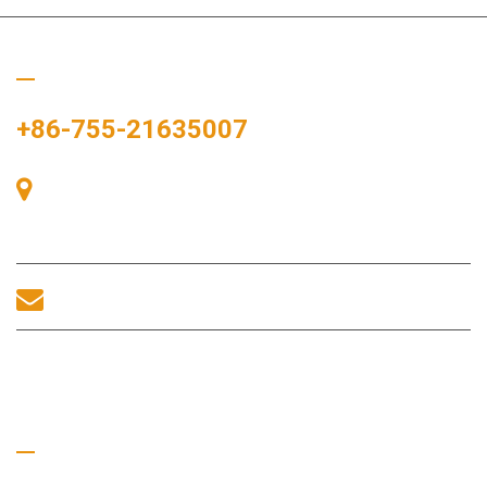
Hívj minket
+86-755-21635007
405-ös szoba, A épület, Zhonggang tér, Kiállítási tér, 83. szám,
Zhanjing út, Fuhai alkerületi hivatal, Bao'an kerület, Shenzhen,
518100, Kína.
sales@morequip.com
LÉPJEN KAPCSOLATBA
Hasznos linkek