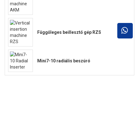
Függőleges beillesztő gép RZS
Mini7-10 radiális beszúró