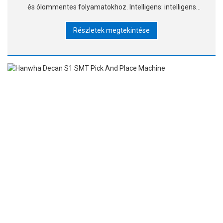
és ólommentes folyamatokhoz. Intelligens: intelligens
vezérlőszoftver, memóriafolyamat-paraméterek,
Részletek megtekintése
automatikus h