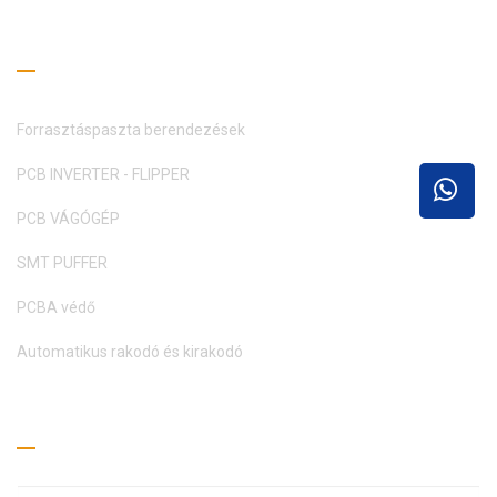
Olvasási útmutató
Forrasztáspaszta berendezések
PCB INVERTER - FLIPPER
PCB VÁGÓGÉP
SMT PUFFER
PCBA védő
Automatikus rakodó és kirakodó
Kérj árajánlatot
E
E