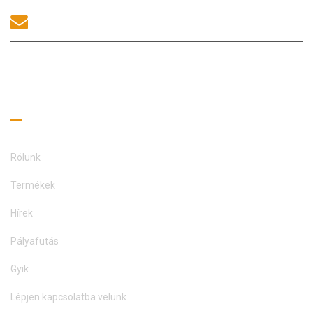
sales@morequip.com
LÉPJEN KAPCSOLATBA
Hasznos linkek
Rólunk
Termékek
Hírek
Pályafutás
Gyik
Lépjen kapcsolatba velünk