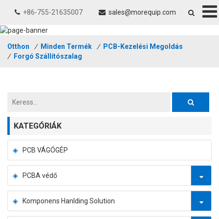
+86-755-21635007
sales@morequip.com
Otthon
/
Minden Termék
/
PCB-Kezelési Megoldás
/
Forgó Szállítószalag
KATEGÓRIÁK
PCB VÁGÓGÉP
PCBA védő
Komponens Hanlding Solution