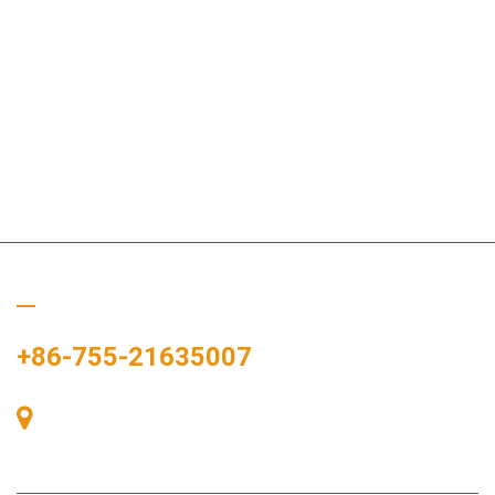
Hívj minket
+86-755-21635007
405-ös szoba, A épület, Zhonggang tér, Kiállítási tér, 83. szám,
Zhanjing út, Fuhai alkerületi hivatal, Bao'an kerület, Shenzhen,
518100, Kína.