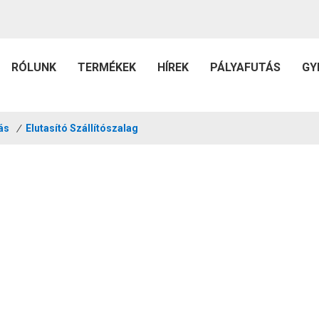
RÓLUNK
TERMÉKEK
HÍREK
PÁLYAFUTÁS
GY
ás
/
Elutasító Szállítószalag
+ éven át az SMT területén dolgozik, és elkötelezett volt az ügyfelek 
igényeinek kielégítése