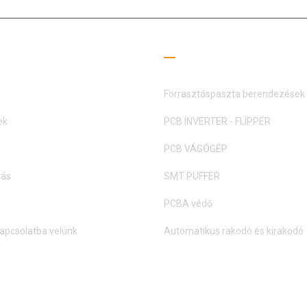
nos linkek
Olvasási útmutató
Forrasztáspaszta berendezések
ek
PCB INVERTER - FLIPPER
PCB VÁGÓGÉP
tás
SMT PUFFER
PCBA védő
apcsolatba velünk
Automatikus rakodó és kirakodó