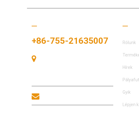
Hívj minket
Hasz
+86-755-21635007
Rólunk
Termék
405-ös szoba, A épület, Zhonggang
tér, Kiállítási tér, 83. szám, Zhanjing út,
Hírek
Fuhai alkerületi hivatal, Bao'an
kerület, Shenzhen, 518100, Kína.
Pályafu
Gyik
sales@morequip.com
Lépjen k
LÉPJEN KAPCSOLATBA