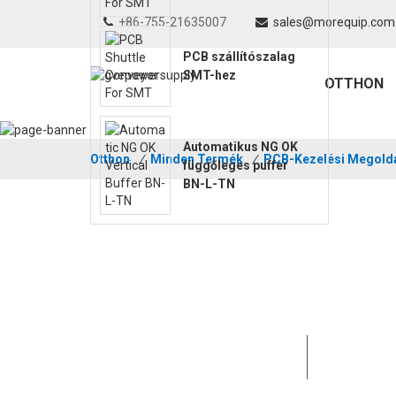
+86-755-21635007
sales@morequip.com
PCB szállítószalag
SMT-hez
OTTHON
Automatikus NG OK
Otthon
/
Minden Termék
/
PCB-Kezelési Megold
függőleges puffer
BN-L-TN
A MOTEK 15
partnerek 