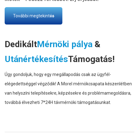
További megtekintés
Dedikált
Mérnöki pálya
&
Utánértékesítés
Támogatás!
Úgy gondoljuk, hogy egy megállapodás csak az ügyfél-
elégedettséggel végződik! A Morel mérnökcsapata készenlétben
van helyszíni telepítésekre, képzésekre és problémamegoldásra,
továbbá élvezheti 7*24H távmérnöki támogatásunkat.