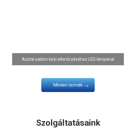
Forró termékek
Asztal sablon kézi ellenőrzéséhez LED lámpával
Minden termék
Szolgáltatásaink