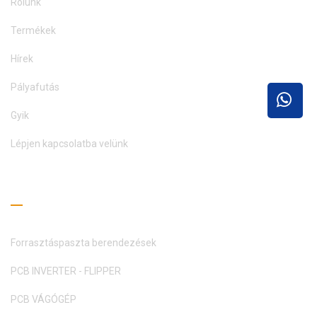
Rólunk
Termékek
Hírek
Pályafutás
Gyik
Lépjen kapcsolatba velünk
Olvasási útmutató
Forrasztáspaszta berendezések
PCB INVERTER - FLIPPER
PCB VÁGÓGÉP