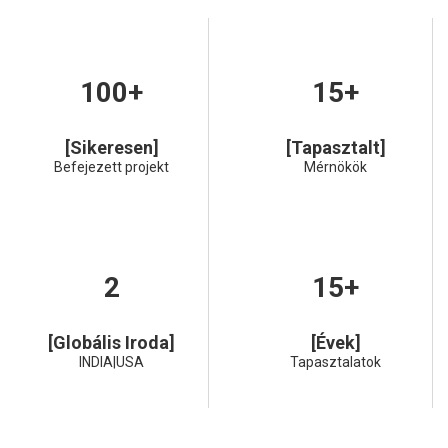
100+
15+
[Sikeresen]
[Tapasztalt]
Befejezett projekt
Mérnökök
2
15+
[Globális Iroda]
[Évek]
INDIA|USA
Tapasztalatok