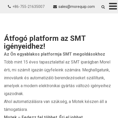
Biztonságos üzlet és
+86-755-21635007
sales@morequip.com
Elégedettségi garancia
További megtekintés
Nagy neveket szolgáltunk ki
bizonyított rekordokkal
Átfogó platform az SMT
igényeidhez!
Az Ön egyablakos platformja SMT megoldásokhoz
Több mint 15 éves tapasztalattal az SMT iparágban Morel
érti, mi számít igazán ügyfeleink számára. Meghallgatunk,
innoválunk és automatizáló berendezéseket szállítunk,
amelyek a modern elektronikai gyártás változó igényeihez
igazodnak.
Ahol automatizálásra van szükség, a Motek készen áll a
támogatásra.
Motek – Fedezz fel többet. Érj el jobbat.