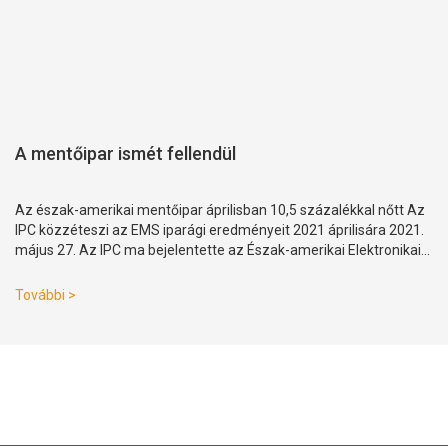
A mentőipar ismét fellendül
Az észak-amerikai mentőipar áprilisban 10,5 százalékkal nőtt Az
IPC közzéteszi az EMS iparági eredményeit 2021 áprilisára 2021.
május 27. Az IPC ma bejelentette az Észak-amerikai Elektronikai
Gyártás S 2021 áprilisi eredményeit
További >