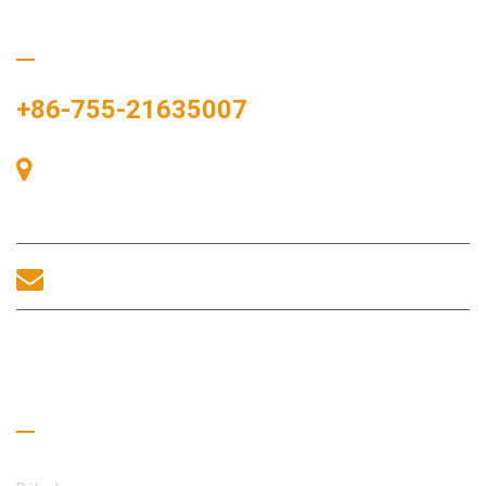
Hívj minket
+86-755-21635007
405-ös szoba, A épület, Zhonggang tér, Kiállítási tér, 83. szám,
Zhanjing út, Fuhai alkerületi hivatal, Bao'an kerület, Shenzhen,
518100, Kína.
sales@morequip.com
LÉPJEN KAPCSOLATBA
Hasznos linkek