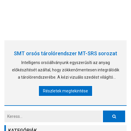
SMT orsós tárolórendszer MT-SRS sorozat
Intelligens orsóállványunk egyszerűsíti az anyag
előkészítését azáltal, hogy zökkenőmentesen integrálódik
a tárolórendszerébe. A kézi vizuális szedést világító
elektronikus címkékkel helyettesíti az irányított
Részletek megtekintése
kiválasztáshoz, így raktárban helyezkedik el
KATEGÓRIÁK