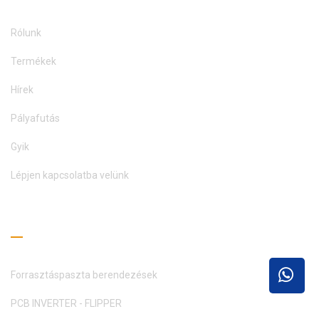
Rólunk
Termékek
Hírek
Pályafutás
Gyik
Lépjen kapcsolatba velünk
Olvasási útmutató
Forrasztáspaszta berendezések
PCB INVERTER - FLIPPER