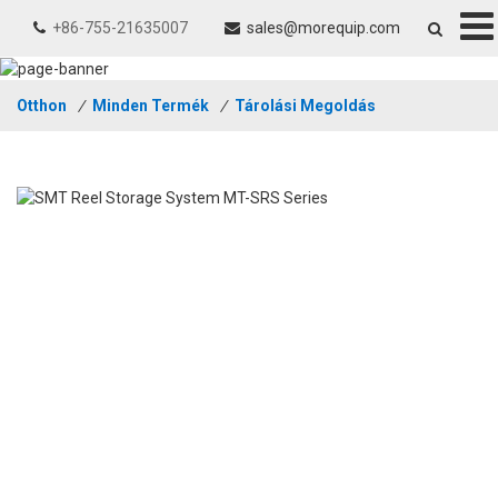
+86-755-21635007
sales@morequip.com
Otthon
/
Minden Termék
/
Tárolási Megoldás