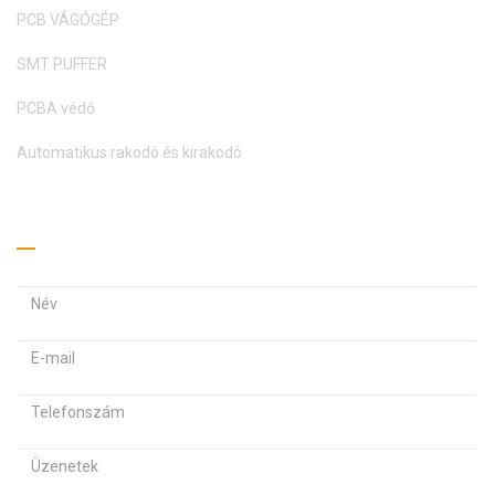
PCB VÁGÓGÉP
SMT PUFFER
PCBA védő
Automatikus rakodó és kirakodó
Kérj árajánlatot
E
E
-
-
m
J
a
a
e
i
i
l
l
l
s
c
c
z
í
í
Ü
ó
m
z