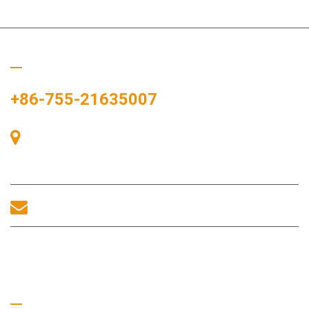
Hívj minket
+86-755-21635007
405-ös szoba, A épület, Zhonggang tér, Kiállítási tér, 83. szám,
Zhanjing út, Fuhai alkerületi hivatal, Bao'an kerület, Shenzhen,
518100, Kína.
sales@morequip.com
LÉPJEN KAPCSOLATBA
Hasznos linkek