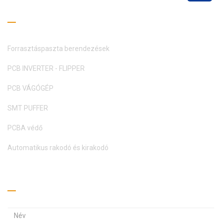
Olvasási útmutató
Forrasztáspaszta berendezések
PCB INVERTER - FLIPPER
PCB VÁGÓGÉP
SMT PUFFER
PCBA védő
Automatikus rakodó és kirakodó
Kérj árajánlatot
E
E
-
-