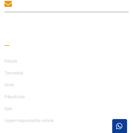
sales@morequip.com
LÉPJEN KAPCSOLATBA
Hasznos linkek
Rólunk
Termékek
Hírek
Pályafutás
Gyik
Lépjen kapcsolatba velünk