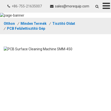
+86-755-21635007
sales@morequip.com
Otthon
/
Minden Termék
/
Tisztító Oldat
/
PCB Felülettisztító Gép