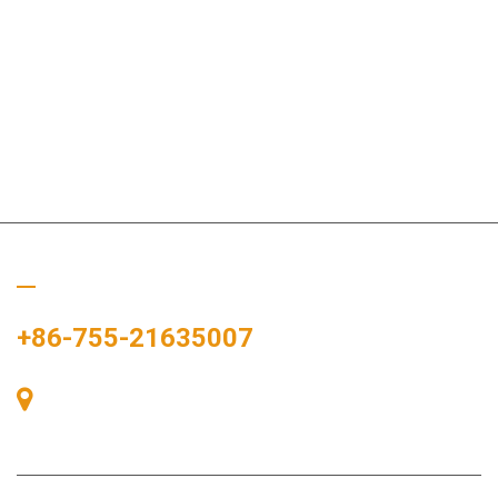
Hívj minket
+86-755-21635007
405-ös szoba, A épület, Zhonggang tér, Kiállítási tér, 83. szám,
Zhanjing út, Fuhai alkerületi hivatal, Bao'an kerület, Shenzhen,
518100, Kína.