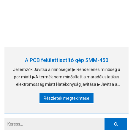
A PCB felülettisztító gép SMM-450
Jellemzők Javítsa a minőséget ▶ Rendellenes minőség a
por miatt ▶A termék nem minősített a maradék statikus
elektromosság miatt Hatékonyság javítása ▶Javítsa a
nyomtatási minőséget ▶Javítsa az SPI áthaladási arányát
Részletek megtekintése
▶Javítsd az AOI pass-t