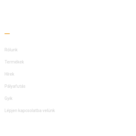
LÉPJEN KAPCSOLATBA
Hasznos linkek
Rólunk
Termékek
Hírek
Pályafutás
Gyik
Lépjen kapcsolatba velünk
Olvasási útmutató