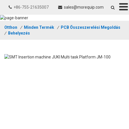
+86-755-21635007
sales@morequip.com
Otthon
/
Minden Termék
/
PCB Összeszerelési Megoldás
/
Behelyezés