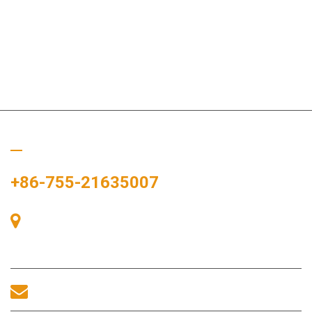
Hívj minket
+86-755-21635007
405-ös szoba, A épület, Zhonggang tér, Kiállítási tér, 83. szám,
Zhanjing út, Fuhai alkerületi hivatal, Bao'an kerület, Shenzhen,
518100, Kína.
sales@morequip.com