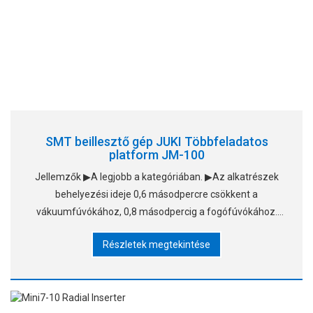
SMT beillesztő gép JUKI Többfeladatos
platform JM-100
Jellemzők ▶A legjobb a kategóriában. ▶Az alkatrészek
behelyezési ideje 0,6 másodpercre csökkent a
vákuumfúvókához, 0,8 másodpercig a fogófúvókához.
▶Új "Takumi fej" több felismerési magassággal
Részletek megtekintése
▶Komponensek táplálása