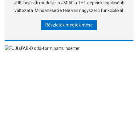
JUKI bejárati modellje, a JM-50 a THT gépeink legolcsóbb
változata. Mindenesetre tele van nagyszerű funkciókkal.
Az új, rugalmas adagolók növelik az alkatrészek kezelési
Részletek megtekintése
tartományát