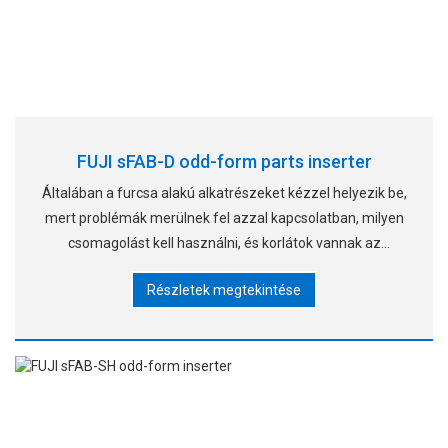
FUJI sFAB-D odd-form parts inserter
Általában a furcsa alakú alkatrészeket kézzel helyezik be,
mert problémák merülnek fel azzal kapcsolatban, milyen
csomagolást kell használni, és korlátok vannak az
alkatrészméret tekintetében, amelyeket SMT gépeken
Részletek megtekintése
kezelhetnek. Azonban vannak problémák, amelyekben a
manua