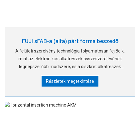
FUJI sFAB-a (alfa) párt forma beszedő
A felületi szerelvény technológia folyamatosan fejlődik,
mint az elektronikus alkatrészek összeszerelésének
legnépszerűbb módszere, és a diszkrét alkatrészek
mennyisége évről évre csökkent. Azonban a különálló
Részletek megtekintése
részeket továbbra is használják