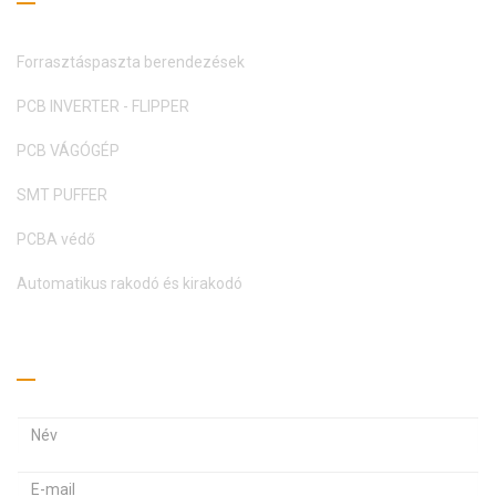
Forrasztáspaszta berendezések
PCB INVERTER - FLIPPER
PCB VÁGÓGÉP
SMT PUFFER
PCBA védő
Automatikus rakodó és kirakodó
Kérj árajánlatot
E
E
-
-
m
J
a
a