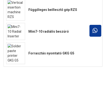
Függőleges beillesztő gép RZS
Mini7-10 radiális beszúró
Forrasztás nyomtató GKG G5