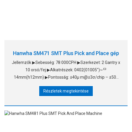
Hanwha SM471 SMT Plus Pick and Place gép
Jellemzők ▶Sebesség: 78 000CPH ▶Szerkezet: 2 Gantry x
10 orsó/fej ▶Alkatrészek: 0402(01005")~ᄆ
14mm(h12mm) ▶Pontosság: ±40μ m@±3σ/chip – ±50μ
m@±3σ/QFP ▶Nyomtatványlapméret: L510xW4
Részletek megtekintése