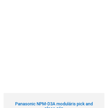
Panasonic NPM-D3A moduláris pick and