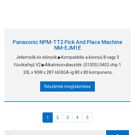
Panasonic NPM-TT2 Pick And Place Machine
NM-EJM1E
Jellemzők és előnyök ▶Kompatibilis a könnyű 8 vagy 3
fúvókafejű V2 ▶Alkatrészválaszték: (01005) 0402 chip 1
20L x 90W x 28T-től BGA-ig 80 x 80 komponens
tartományig ▶Akár 40 tálcát és 26 rögzített szalagot is
Részletek megtekintése
feldolgozzunk, és
1
2
3
4
5