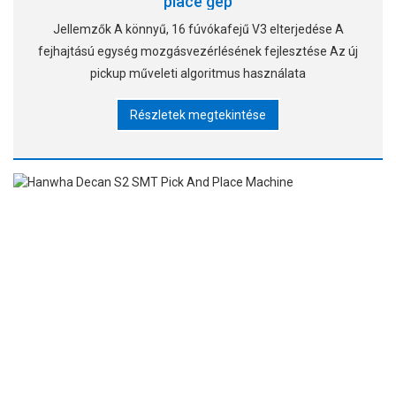
place gép
Jellemzők A könnyű, 16 fúvókafejű V3 elterjedése A
fejhajtású egység mozgásvezérlésének fejlesztése Az új
pickup műveleti algoritmus használata
Részletek megtekintése