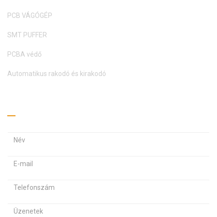
PCB VÁGÓGÉP
SMT PUFFER
PCBA védő
Automatikus rakodó és kirakodó
Kérj árajánlatot
E
E
-
-
m
J
a
a
e
i
i
l
l
l
s
c
c
z
í
í
Ü
ó
m