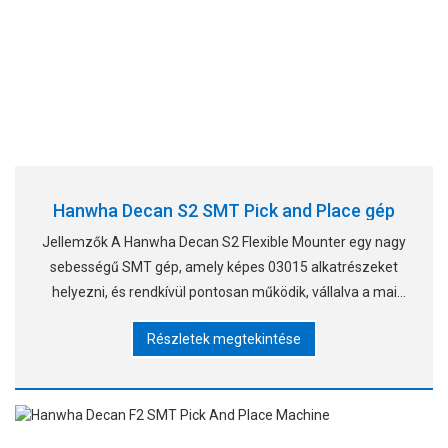
Hanwha Decan S2 SMT Pick and Place gép
Jellemzők A Hanwha Decan S2 Flexible Mounter egy nagy
sebességű SMT gép, amely képes 03015 alkatrészeket
helyezni, és rendkívül pontosan működik, vállalva a mai
igényes és folyamatosan változó technológiát. Optimális
Részletek megtekintése
Placemen