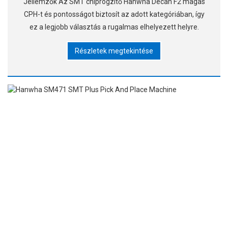
Jellemzők Az SMT chiprögzítő Hanwha Decan F2 magas
CPH-t és pontosságot biztosít az adott kategóriában, így
ez a legjobb választás a rugalmas elhelyezett helyre.
Részletek megtekintése