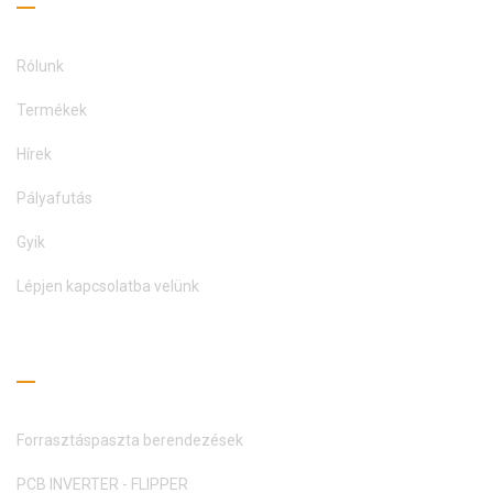
Rólunk
Termékek
Hírek
Pályafutás
Gyik
Lépjen kapcsolatba velünk
Olvasási útmutató
Forrasztáspaszta berendezések
PCB INVERTER - FLIPPER