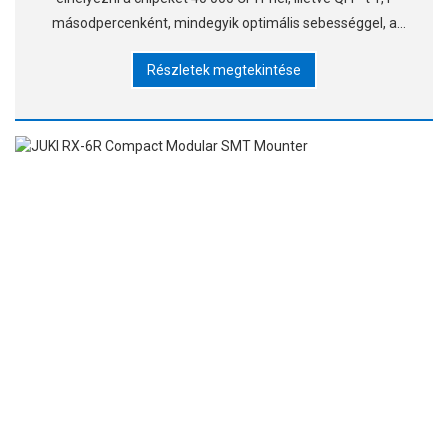
másodpercenként, mindegyik optimális sebességgel, a
Hanwha által szabadalmaztatott menet közbeni
Részletek megtekintése
felismerő technológiát alkalmazva