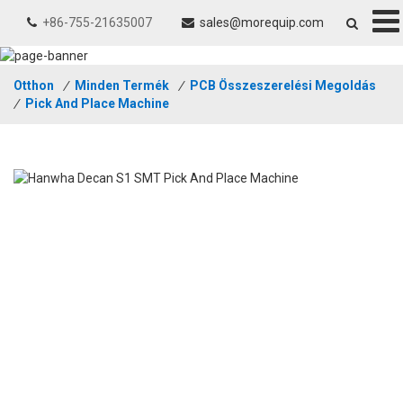
+86-755-21635007
sales@morequip.com
Otthon
/
Minden Termék
/
PCB Összeszerelési Megoldás
/
Pick And Place Machine