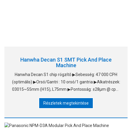
Hanwha Decan S1 SMT Pick And Place
Machine
Hanwha Decan S1 chip rögzítő ▶Sebesség: 47 000 CPH
(optimális) ▶Orsó/Gantri : 10 orsó/1 gantria ▶Alkatrészek:
03015~55mm (H15), L75mm ▶Pontosság: ±28μm @ cpk≥
1.0/chip &nb
Részletek megtekintése