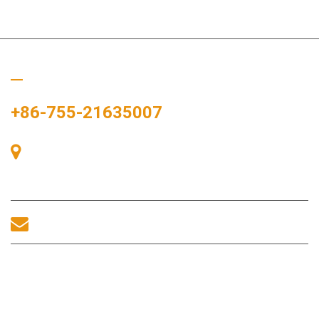
Hívj minket
+86-755-21635007
405-ös szoba, A épület, Zhonggang tér, Kiállítási tér, 83. szám,
Zhanjing út, Fuhai alkerületi hivatal, Bao'an kerület, Shenzhen,
518100, Kína.
sales@morequip.com
LÉPJEN KAPCSOLATBA
Hasznos linkek