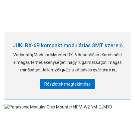
JUKI RX-6R kompakt modulárias SMT szerelő
Vadonatúj Modular Mounter RX-6 debütálása -Kombináld
a magas termelékenységet, nagy rugalmasságot, magas
minőséget Jellemzők ▶Ez a kétsávos gyártásra is
vonatkozik.*6 ▶Kompakt lábnyom: a szélessége
Részletek megtekintése
mindössze 1,25m ▶Sta-val felszerelve