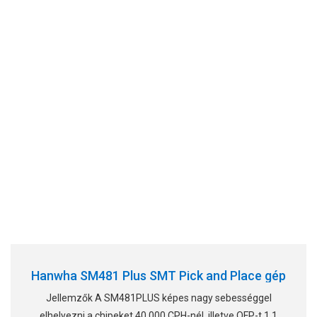
Hanwha SM481 Plus SMT Pick and Place gép
Jellemzők A SM481PLUS képes nagy sebességgel
elhelyezni a chipeket 40 000 CPH-nél, illetve QFP-t 1,1