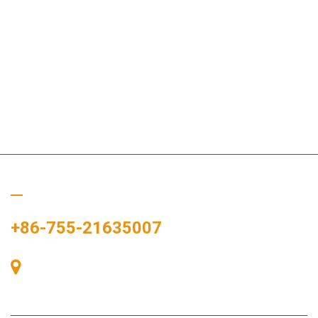
Hívj minket
+86-755-21635007
405-ös szoba, A épület, Zhonggang tér, Kiállítási tér, 83. szám,
Zhanjing út, Fuhai alkerületi hivatal, Bao'an kerület, Shenzhen,
518100, Kína.