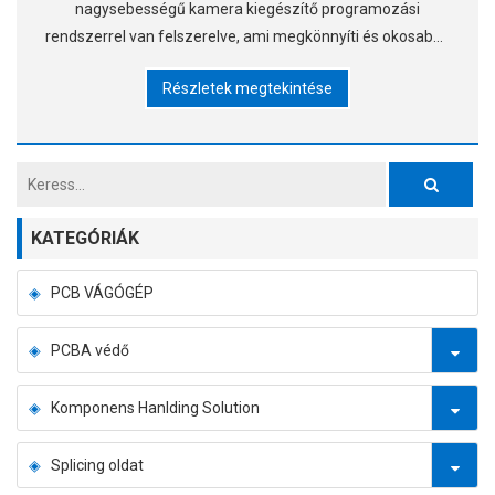
nagysebességű kamera kiegészítő programozási
rendszerrel van felszerelve, ami megkönnyíti és okosabbá
teszi a programozást. ▶Az egész sorozat nagy
Részletek megtekintése
sebességű CCD látóautomatával van felszerelve
KATEGÓRIÁK
PCB VÁGÓGÉP
PCBA védő
Komponens Hanlding Solution
Splicing oldat