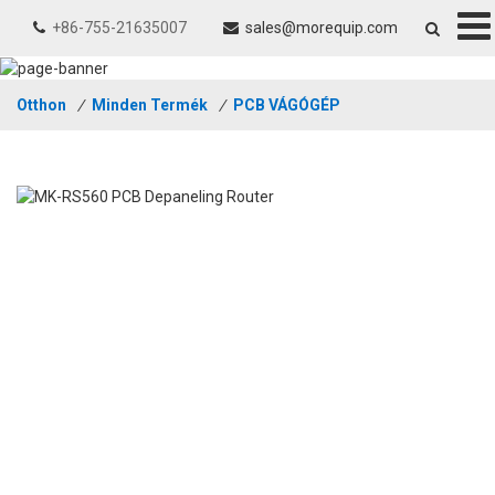
+86-755-21635007
sales@morequip.com
Otthon
/
Minden Termék
/
PCB VÁGÓGÉP