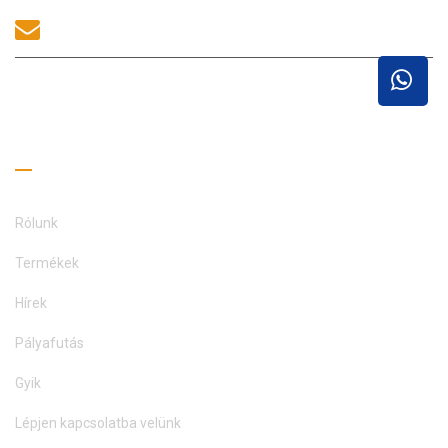
sales@morequip.com
LÉPJEN KAPCSOLATBA
Hasznos linkek
Rólunk
Termékek
Hírek
Pályafutás
Gyik
Lépjen kapcsolatba velünk