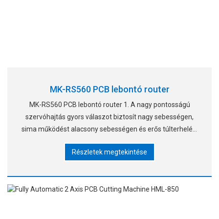
MK-RS560 PCB lebontó router
MK-RS560 PCB lebontó router 1. A nagy pontosságú
szervóhajtás gyors válaszot biztosít nagy sebességen,
sima működést alacsony sebességen és erős túlterhelési
ellenállást. 2. A kettős munkaasztalok váltakozva külön
Részletek megtekintése
választják el a paneleket, redukción