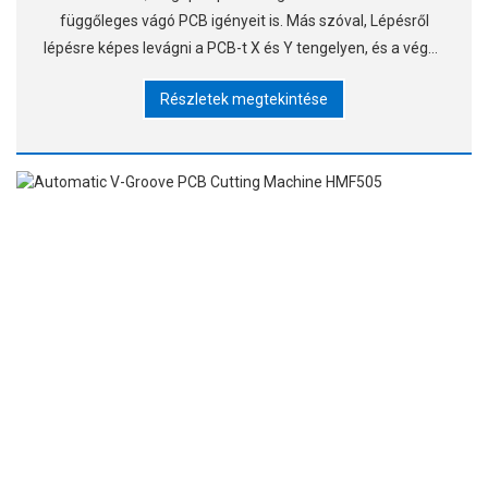
függőleges vágó PCB igényeit is. Más szóval, Lépésről
lépésre képes levágni a PCB-t X és Y tengelyen, és a végső
PCB-kártyát kiadni. ▶A gép egy doub-tal van felszerelve
Részletek megtekintése