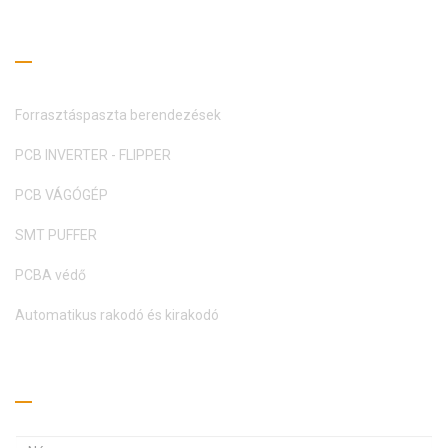
Olvasási útmutató
Forrasztáspaszta berendezések
PCB INVERTER - FLIPPER
PCB VÁGÓGÉP
SMT PUFFER
PCBA védő
Automatikus rakodó és kirakodó
Kérj árajánlatot
E
E