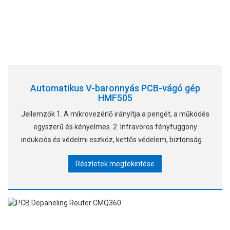
Automatikus V-baronnyás PCB-vágó gép
HMF505
Jellemzők 1. A mikrovezérlő irányítja a pengét, a működés
egyszerű és kényelmes. 2. Infravörös fényfüggöny
indukciós és védelmi eszköz, kettős védelem, biztonságos
gyártás. 3. A pengék magas minőségű anyagot
Részletek megtekintése
használnak