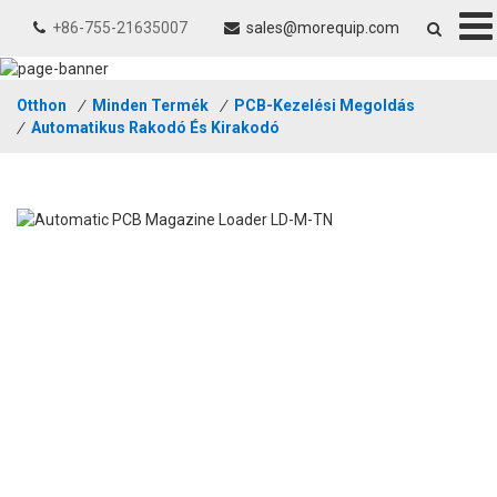
+86-755-21635007
sales@morequip.com
Otthon
/
Minden Termék
/
PCB-Kezelési Megoldás
/
Automatikus Rakodó És Kirakodó