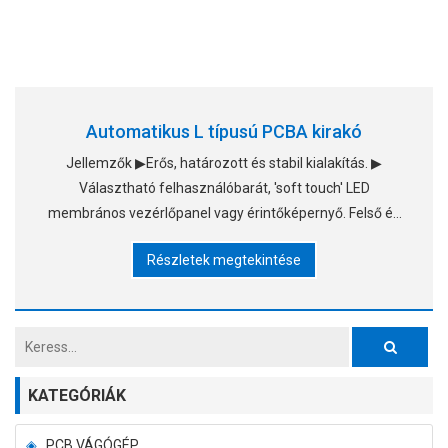
Automatikus L típusú PCBA kirakó
Jellemzők ▶Erős, határozott és stabil kialakítás. ▶
Választható felhasználóbarát, 'soft touch' LED
membrános vezérlőpanel vagy érintőképernyő. Felső és
alsó pneumatikus bilincsek a magazinállvány
Részletek megtekintése
rögzítéséhez. ▶Nincs PCB brea
KATEGÓRIÁK
PCB VÁGÓGÉP