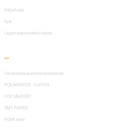
Pályafutás
Gyik
Lépjen kapcsolatba velünk
Olvasási útmutató
Forrasztáspaszta berendezések
PCB INVERTER - FLIPPER
PCB VÁGÓGÉP
SMT PUFFER
PCBA védő