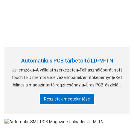
Automatikus PCB tárbetöltő LD-M-TN
Jellemzők ▶A vállalat szerkezete ▶Felhasználóbarát 'soft
touch' LED membrance vezérlőpanel/érintőképernyő ▶Két
bilincs a magazintartó rögzítéséhez. ▶Üres PCB-észlelés.
▶Automatikus hibadiagnosztizálás. ▶Kopásálló kábel
Részletek megtekintése