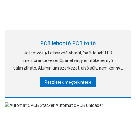
PCB lebontó PCB töltő
Jellemzők ▶Felhasználóbarát, 'soft touch' LED
membrance vezérlőpanel vagy érintőképernyő
választható. Alumínium szerkezet, alsó súly, nem könnyű
elmozdítani. ▶Passz mód segítségével biztosíts. ▶Sima
Részletek megtekintése
és precíz fordítás