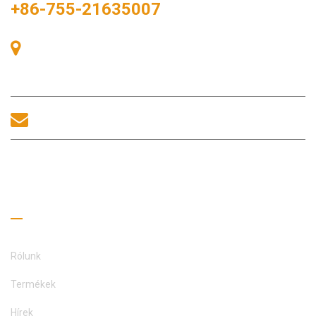
+86-755-21635007
405-ös szoba, A épület, Zhonggang tér, Kiállítási tér, 83. szám,
Zhanjing út, Fuhai alkerületi hivatal, Bao'an kerület, Shenzhen,
518100, Kína.
sales@morequip.com
LÉPJEN KAPCSOLATBA
Hasznos linkek
Rólunk
Termékek
Hírek