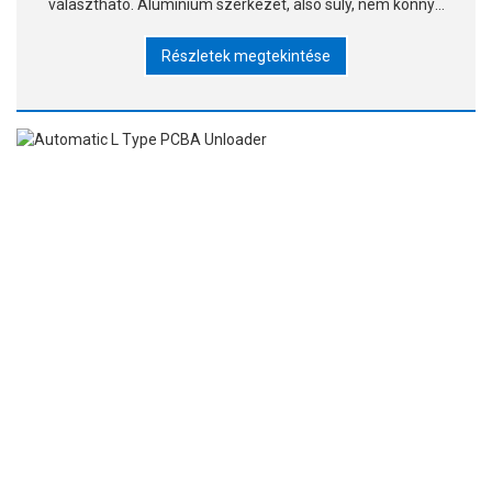
választható. Alumínium szerkezet, alsó súly, nem könnyű
elmozdítani. ▶Passz mód segítségével biztosíts. ▶Sima
Részletek megtekintése
és precíz fordítás