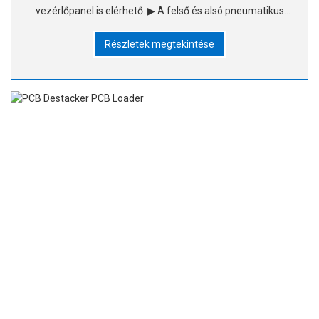
vezérlőpanel is elérhető. ▶ A felső és alsó pneumatikus
bilincsek biztosíthatják a materia pontos elhelyezkedését
Részletek megtekintése