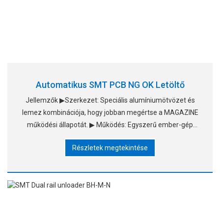
Automatikus SMT PCB NG OK Letöltő
Jellemzők ▶Szerkezet: Speciális alumíniumötvözet és
lemez kombinációja, hogy jobban megértse a MAGAZINE
működési állapotát. ▶ Működés: Egyszerű ember-gép
műveleti kulcsfelület. ▶ Vezérlőrendszer: Panasonic PLC
Részletek megtekintése
con