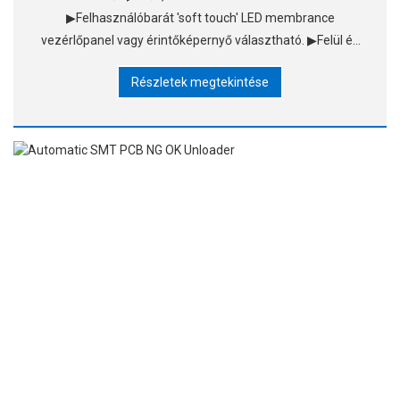
▶Felhasználóbarát 'soft touch' LED membrance
vezérlőpanel vagy érintőképernyő választható. ▶Felül és
alsó pneumatikus bilincsek a magazinállvány
Részletek megtekintése
rögzítéséhez. ▶Nincs PCB törés garanciája