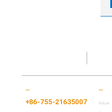
eg
(A
A MOTEK 15
partnerek 
Hívj minket
Hasz
+86-755-21635007
Rólunk