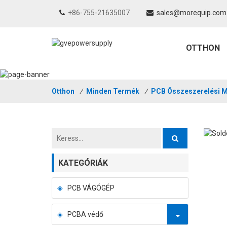
+86-755-21635007
sales@morequip.com
OTTHON
Otthon
/
Minden Termék
/
PCB Összeszerelési 
KATEGÓRIÁK
PCB VÁGÓGÉP
PCBA védő