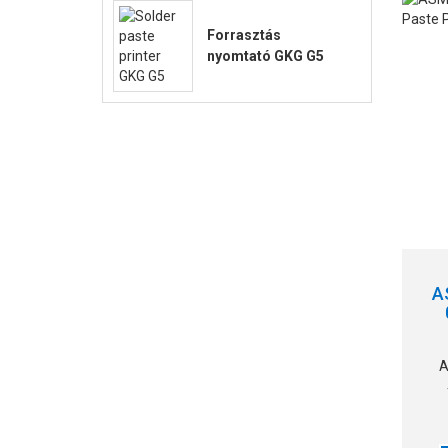
Forrasztás
nyomtató GKG G5
A
A
t