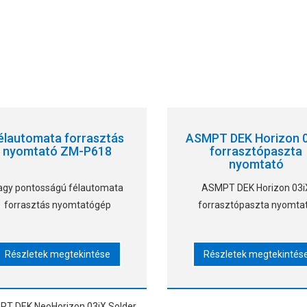
élautomata forrasztás
ASMPT DEK Horizon 
nyomtató ZM-P618
forrasztópaszta
nyomtató
agy pontosságú félautomata
ASMPT DEK Horizon 03i
forrasztás nyomtatógép
forrasztópaszta nyomta
Részletek megtekintése
Részletek megtekintés