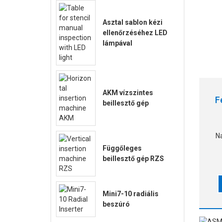
Asztal sablon kézi
ellenőrzéséhez LED
lámpával
AKM vízszintes
F
beillesztő gép
N
Függőleges
beillesztő gép RZS
Mini7-10 radiális
beszúró