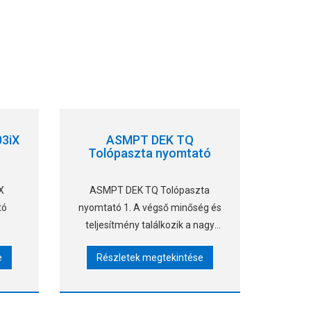
03iX
ASMPT DEK TQ
Tolópaszta nyomtató
X
ASMPT DEK TQ Tolópaszta
tó
nyomtató 1. A végső minőség és
teljesítmény találkozik a nagy
rugalmassággal 2 . Új
e
Részletek megtekintése
háromfokozatú működési mód,
egyedi ASMPT NuMotion vezérlő
és optikai kábelek. 3 .