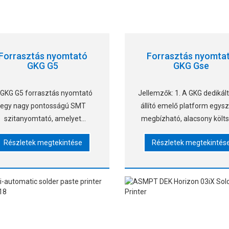
Forrasztás nyomtató
Forrasztás nyomta
GKG G5
GKG Gse
 GKG G5 forrasztás nyomtató
Jellemzők: 1. A GKG dedikált
egy nagy pontosságú SMT
állító emelő platform egysz
szitanyomtató, amelyet
megbízható, alacsony költ
megbízható és hatékony
és könnyen állítható kézz
Részletek megtekintése
Részletek megtekintés
nyomtatott PCB forrasztás
Gyorsan állíthatja a külön
omtatáshoz terveztek. Fejlett
vastagságú PCB lapok t
látásigazítással, 2D/3D SPI
tetejének magasságát. 2.
llenőrzéssel és automatikus
sablontisztítással