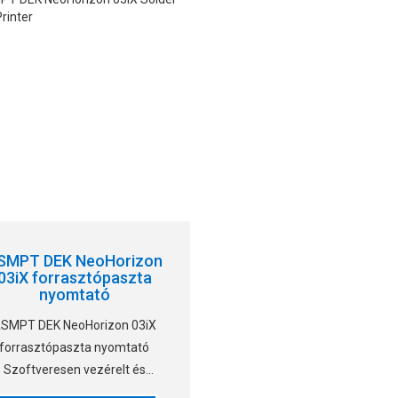
SMPT DEK NeoHorizon
03iX forrasztópaszta
nyomtató
SMPT DEK NeoHorizon 03iX
forrasztópaszta nyomtató
Szoftveresen vezérelt és
eljesen rugalmas univerzális