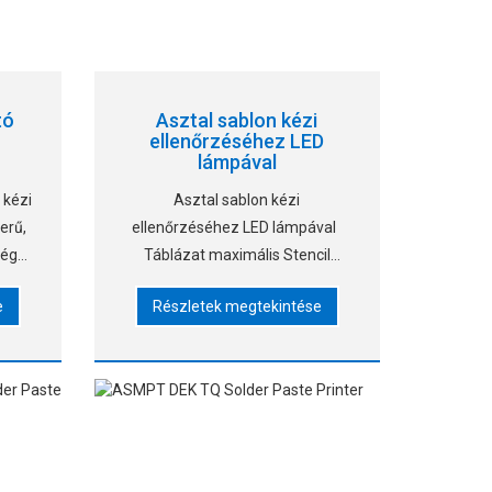
tó
Asztal sablon kézi
ellenőrzéséhez LED
lámpával
 kézi
Asztal sablon kézi
erű,
ellenőrzéséhez LED lámpával
ségű
Táblázat maximális Stencil
el.
750*750mm-hez, Euipment
e
Részletek megtekintése
böző
méret: 1100*794*800mm,
ű
Anyag akril+rozsdamentes acél.
 Én