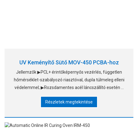
UV Keményítő Sütő MOV-450 PCBA-hoz
Jellemzők ▶PCL+ érintőképernyős vezérlés, független
hőmérséklet-szabályozó riasztóval, dupla túlmeleg elleni
védelemmel; ▶Rozsdamentes acél láncszállító esetén a
effektív szélessége 50-450 mm, a szélesség állítható
Részletek megtekintése