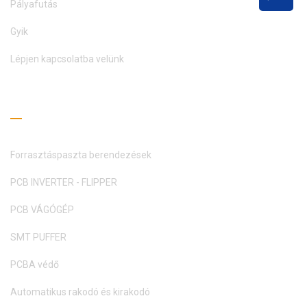
Pályafutás
Gyik
Lépjen kapcsolatba velünk
Olvasási útmutató
Forrasztáspaszta berendezések
PCB INVERTER - FLIPPER
PCB VÁGÓGÉP
SMT PUFFER
PCBA védő
Automatikus rakodó és kirakodó