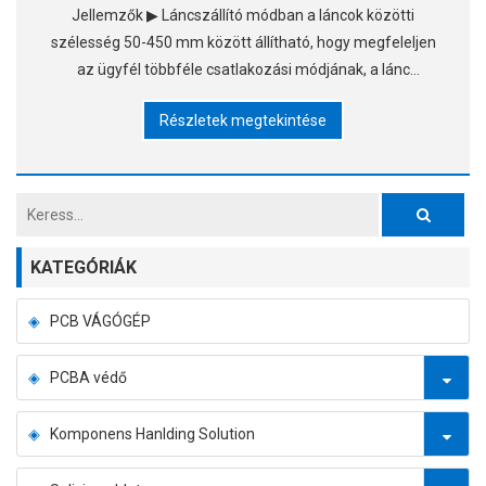
Jellemzők ▶ Láncszállító módban a láncok közötti
szélesség 50-450 mm között állítható, hogy megfeleljen
az ügyfél többféle csatlakozási módjának, a lánc
rozsdamentes acélt és hosszú tűs láncot használ. ▶A
Részletek megtekintése
szállítás
KATEGÓRIÁK
PCB VÁGÓGÉP
PCBA védő
Komponens Hanlding Solution