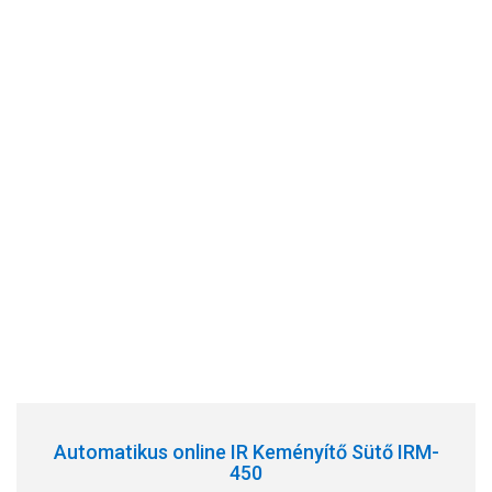
Automatikus online IR Keményítő Sütő IRM-
450