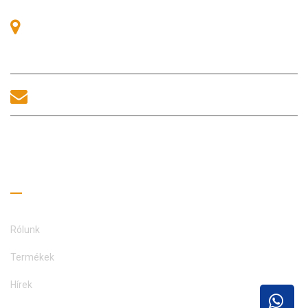
405-ös szoba, A épület, Zhonggang tér, Kiállítási tér, 83. szám,
Zhanjing út, Fuhai alkerületi hivatal, Bao'an kerület, Shenzhen,
518100, Kína.
sales@morequip.com
LÉPJEN KAPCSOLATBA
Hasznos linkek
Rólunk
Termékek
Hírek