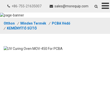
+86-755-21635007
sales@morequip.com
Otthon
/
Minden Termék
/
PCBA Védő
/
KEMÉNYÍTŐ SÜTŐ