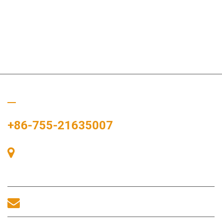
Hívj minket
+86-755-21635007
405-ös szoba, A épület, Zhonggang tér, Kiállítási tér, 83. szám,
Zhanjing út, Fuhai alkerületi hivatal, Bao'an kerület, Shenzhen,
518100, Kína.
sales@morequip.com