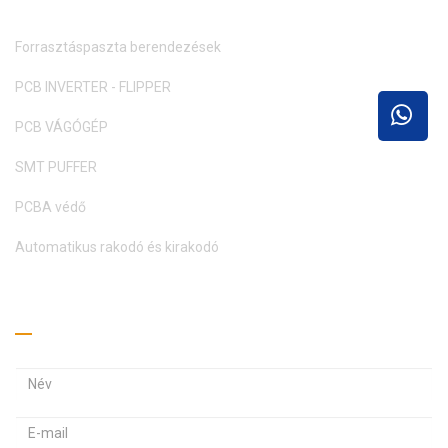
Forrasztáspaszta berendezések
PCB INVERTER - FLIPPER
PCB VÁGÓGÉP
SMT PUFFER
PCBA védő
Automatikus rakodó és kirakodó
Kérj árajánlatot
E
E
-
-
m
J
a
a
e