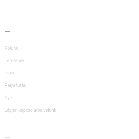
LÉPJEN KAPCSOLATBA
Hasznos linkek
Rólunk
Termékek
Hírek
Pályafutás
Gyik
Lépjen kapcsolatba velünk
Olvasási útmutató