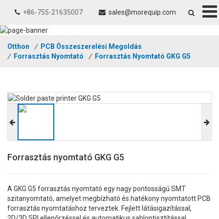
+86-755-21635007
sales@morequip.com
Otthon
/
PCB Összeszerelési Megoldás
/
Forrasztás Nyomtató
/
Forrasztás Nyomtató GKG G5
Forrasztás nyomtató GKG G5
A GKG G5 forrasztás nyomtató egy nagy pontosságú SMT
szitanyomtató, amelyet megbízható és hatékony nyomtatott PCB
forrasztás nyomtatáshoz terveztek. Fejlett látásigazítással,
2D/3D SPI ellenőrzéssel és automatikus sablontisztítással