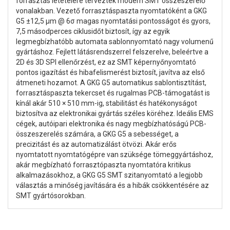
forrasztás letételére terveztek modern SMT összeszerelő
vonalakban. Vezető forrasztáspaszta nyomtatóként a GKG
G5 ±12,5 μm @ 6σ magas nyomtatási pontosságot és gyors,
7,5 másodperces ciklusidőt biztosít, így az egyik
legmegbízhatóbb automata sablonnyomtató nagy volumenű
gyártáshoz. Fejlett látásrendszerrel felszerelve, beleértve a
2D és 3D SPI ellenőrzést, ez az SMT képernyőnyomtató
pontos igazítást és hibafelismerést biztosít, javítva az első
átmeneti hozamot. A GKG G5 automatikus sablontisztítást,
forrasztáspaszta tekercset és rugalmas PCB-támogatást is
kínál akár 510 × 510 mm-ig, stabilitást és hatékonyságot
biztosítva az elektronikai gyártás széles köréhez. Ideális EMS
cégek, autóipari elektronika és nagy megbízhatóságú PCB-
összeszerelés számára, a GKG G5 a sebességet, a
precizitást és az automatizálást ötvözi. Akár erős
nyomtatott nyomtatógépre van szüksége tömeggyártáshoz,
akár megbízható forrasztópaszta nyomtatóra kritikus
alkalmazásokhoz, a GKG G5 SMT szitanyomtató a legjobb
választás a minőség javítására és a hibák csökkentésére az
SMT gyártósorokban.