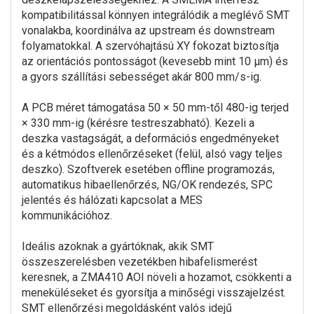
kompatibilitással könnyen integrálódik a meglévő SMT
vonalakba, koordinálva az upstream és downstream
folyamatokkal. A szervóhajtású XY fokozat biztosítja
az orientációs pontosságot (kevesebb mint 10 μm) és
a gyors szállítási sebességet akár 800 mm/s-ig.
A PCB méret támogatása 50 × 50 mm-től 480-ig terjed
× 330 mm-ig (kérésre testreszabható). Kezeli a
deszka vastagságát, a deformációs engedményeket
és a kétmódos ellenőrzéseket (felül, alsó vagy teljes
deszko). Szoftverek esetében offline programozás,
automatikus hibaellenőrzés, NG/OK rendezés, SPC
jelentés és hálózati kapcsolat a MES
kommunikációhoz.
Ideális azoknak a gyártóknak, akik SMT
összeszerelésben vezetékben hibafelismerést
keresnek, a ZMA410 AOI növeli a hozamot, csökkenti a
meneküléseket és gyorsítja a minőségi visszajelzést.
SMT ellenőrzési megoldásként valós idejű