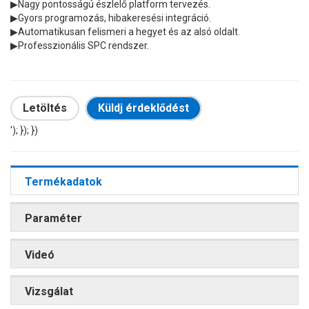
▶
Nagy pontosságú észlelő platform tervezés.
▶
Gyors programozás, hibakeresési integráció.
▶
Automatikusan felismeri a hegyet és az alsó oldalt.
▶
Professzionális SPC rendszer.
Letöltés
Küldj érdeklődést
'); }); })
Termékadatok
Paraméter
Videó
Vizsgálat