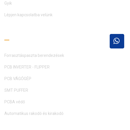
Gyik
Lépjen kapcsolatba velünk
Olvasási útmutató
Forrasztáspaszta berendezések
PCB INVERTER - FLIPPER
PCB VÁGÓGÉP
SMT PUFFER
PCBA védő
Automatikus rakodó és kirakodó