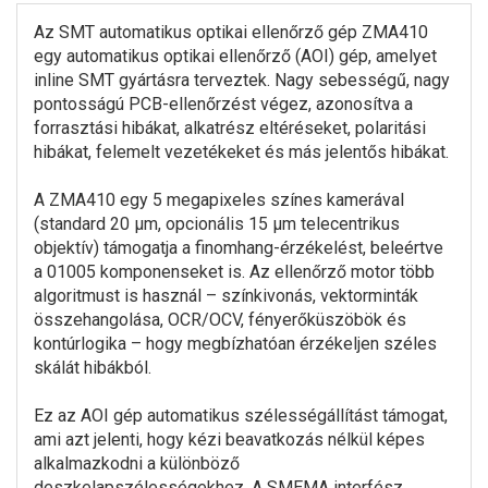
Az SMT automatikus optikai ellenőrző gép ZMA410
egy automatikus optikai ellenőrző (AOI) gép, amelyet
inline SMT gyártásra terveztek. Nagy sebességű, nagy
pontosságú PCB-ellenőrzést végez, azonosítva a
forrasztási hibákat, alkatrész eltéréseket, polaritási
hibákat, felemelt vezetékeket és más jelentős hibákat.
A ZMA410 egy 5 megapixeles színes kamerával
(standard 20 μm, opcionális 15 μm telecentrikus
objektív) támogatja a finomhang-érzékelést, beleértve
a 01005 komponenseket is. Az ellenőrző motor több
algoritmust is használ – színkivonás, vektorminták
összehangolása, OCR/OCV, fényerőküszöbök és
kontúrlogika – hogy megbízhatóan érzékeljen széles
skálát hibákból.
Ez az AOI gép automatikus szélességállítást támogat,
ami azt jelenti, hogy kézi beavatkozás nélkül képes
alkalmazkodni a különböző
deszkelapszélességekhez. A SMEMA interfész