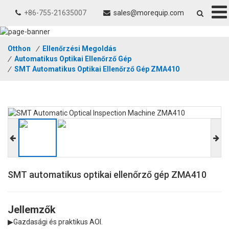
+86-755-21635007
sales@morequip.com
Otthon
/
Ellenőrzési Megoldás
/
Automatikus Optikai Ellenőrző Gép
/
SMT Automatikus Optikai Ellenőrző Gép ZMA410
SMT automatikus optikai ellenőrző gép ZMA410
Jellemzők
▶
Gazdasági és praktikus AOI.