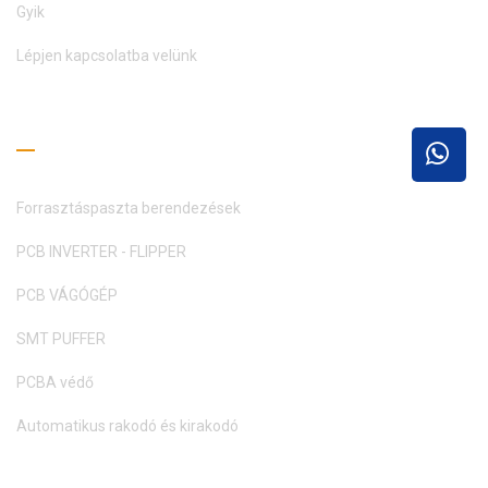
Gyik
Lépjen kapcsolatba velünk
Olvasási útmutató
Forrasztáspaszta berendezések
PCB INVERTER - FLIPPER
PCB VÁGÓGÉP
SMT PUFFER
PCBA védő
Automatikus rakodó és kirakodó