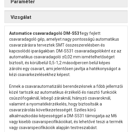
Paraméter
Vizsgálat
Automatice csavaradagoló DM-S531
egy fejlett
csavaradagoló gép, amelyet nagy pontosságú automatikus
csavarzárásra terveztek SMT összeszerelésben és
kapcsolódó iparágakban. DM-S531 csavaradagolóként ez az
automatikus csavaradagoló ±0,02 mm ismételhetőséget
biztosít, és körülbelül 0,5-1,2 másodpercen belül képes
zárolni egy csavart, ami jelentősen javítja a hatékonyságot a
kézi csavarkezelésekhez képest.
Ennek a csavarautomatizáló berendezésnek a főbb jellemzői
közé tartozik az automatikus érzékelő és riasztó funkciók
csúszófogaknál, lebegő záraknál, hiányzó csavaroknál,
valamint a nyomatékérzékelés, hogy biztosítsák a
csavarzárolás következetességét. Széles körű
alkalmazkodási képességgel a DM-S531 támogatja az M6
vagy kisebb csavarspecifikációkat, és lehetővé teszi a termék
vagy csavarspecifikációk alapján testreszabást.