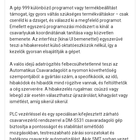
A gép 999 különböző programot vagy termékbeállítást
támogat, így gyors váltás szükséges termékváltáskor – csak
cseréld ki a dzsiget, és válaszd ki a megfelelő programot.
Emellett egyszerű programozási módszert is kínál: a
csavarlyukak koordinátáinak tanítása vagy közvetlen
bemenete. Az interfész (kínai UI bemenettel) egyszerűvé
teszi a hibakeresést külső oktatóeszközök nélkül, így a
kezelők gyorsan elsajátítják a gépet.
A valós idejű adatrögzítés felbecsülhetetlenné teszi az
Automatikus Csavaradagolót a nyomon követhetőség
szempontjából: a gyártási szám, a specifikációk, az idő,
hibakódok és hibaidők mind rögzítve vannak, és feltölthetők
a cég szerverére. A hibakezelés rugalmas: csúszó vagy
lebegő zár esetén választhatsz újrazárolást, kihagyást vagy
ismétlést, amíg sikerül sikerül.
PLC vezérléssel és egy speciálisan kifejlesztett zárható
csavarvezérlő rendszerrel a DM-S531 csavaradagoló gép
biztosítja a pontosságot és stabilitást ismétlődő
mozgásokban, testreszabható zárási sorozatokat és
hatékony csavarzár automatizálást. Akár SMT sorban vezet