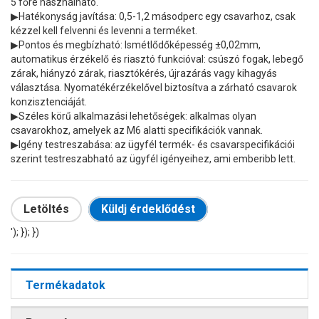
5 főre használható.
▶
Hatékonyság javítása: 0,5-1,2 másodperc egy csavarhoz, csak
kézzel kell felvenni és levenni a terméket.
▶
Pontos és megbízható: Ismétlődőképesség ±0,02mm,
automatikus érzékelő és riasztó funkcióval: csúszó fogak, lebegő
zárak, hiányzó zárak, riasztókérés, újrazárás vagy kihagyás
választása. Nyomatékérzékelővel biztosítva a zárható csavarok
konzisztenciáját.
▶
Széles körű alkalmazási lehetőségek: alkalmas olyan
csavarokhoz, amelyek az M6 alatti specifikációk vannak.
▶
Igény testreszabása: az ügyfél termék- és csavarspecifikációi
szerint testreszabható az ügyfél igényeihez, ami emberibb lett.
Letöltés
Küldj érdeklődést
'); }); })
Termékadatok