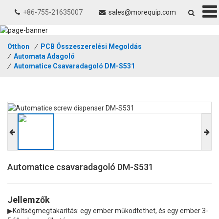
+86-755-21635007
sales@morequip.com
Otthon
/
PCB Összeszerelési Megoldás
/
Automata Adagoló
/
Automatice Csavaradagoló DM-S531
Automatice csavaradagoló DM-S531
Jellemzők
▶
Költségmegtakarítás: egy ember működtethet, és egy ember 3-