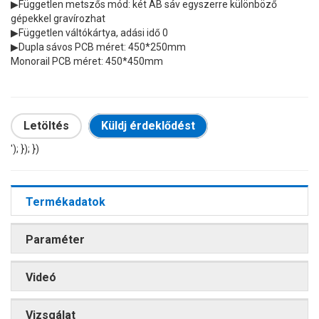
▶Független metszős mód: két AB sáv egyszerre különböző
gépekkel gravírozhat
▶Független váltókártya, adási idő 0
▶Dupla sávos PCB méret: 450*250mm
Monorail PCB méret: 450*450mm
Letöltés
Küldj érdeklődést
'); }); })
Termékadatok
Paraméter
Videó
Vizsgálat