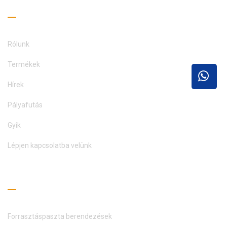
Hasznos linkek
Rólunk
Termékek
Hírek
Pályafutás
Gyik
Lépjen kapcsolatba velünk
Olvasási útmutató
Forrasztáspaszta berendezések