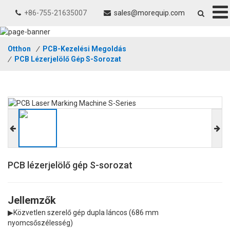
+86-755-21635007
sales@morequip.com
Otthon
/
PCB-Kezelési Megoldás
/
PCB Lézerjelölő Gép S-Sorozat
PCB lézerjelölő gép S-sorozat
Jellemzők
▶Közvetlen szerelő gép dupla láncos (686 mm
nyomcsőszélesség)