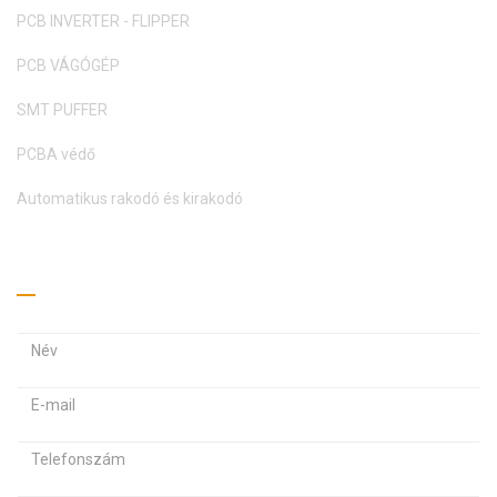
PCB INVERTER - FLIPPER
PCB VÁGÓGÉP
SMT PUFFER
PCBA védő
Automatikus rakodó és kirakodó
Kérj árajánlatot
E
E
-
-
m
J
a
a
e
i
i
l
l
l
s
c
c
z
í
í