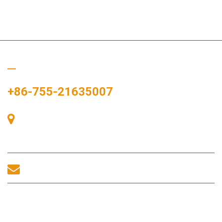
Hívj minket
+86-755-21635007
405-ös szoba, A épület, Zhonggang tér, Kiállítási tér, 83. szám,
Zhanjing út, Fuhai alkerületi hivatal, Bao'an kerület, Shenzhen,
518100, Kína.
sales@morequip.com
LÉPJEN KAPCSOLATBA