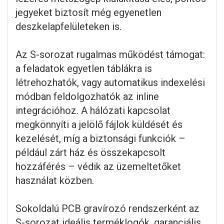
jegyeket biztosít még egyenetlen
deszkelapfelületeken is.
Az S-sorozat rugalmas működést támogat:
a feladatok egyetlen táblákra is
létrehozhatók, vagy automatikus indexelési
módban feldolgozhatók az inline
integrációhoz. A hálózati kapcsolat
megkönnyíti a jelölő fájlok küldését és
kezelését, míg a biztonsági funkciók –
például zárt ház és összekapcsolt
hozzáférés – védik az üzemeltetőket
használat közben.
Sokoldalú PCB gravírozó rendszerként az
S-sorozat ideális terméklogók, garanciális