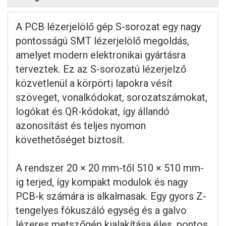
A PCB lézerjelölő gép S-sorozat egy nagy
pontosságú SMT lézerjelölő megoldás,
amelyet modern elektronikai gyártásra
terveztek. Ez az S-sorozatú lézerjelző
közvetlenül a körpörti lapokra vésít
szöveget, vonalkódokat, sorozatszámokat,
logókat és QR-kódokat, így állandó
azonosítást és teljes nyomon
követhetőséget biztosít.
A rendszer 20 × 20 mm-től 510 × 510 mm-
ig terjed, így kompakt modulok és nagy
PCB-k számára is alkalmasak. Egy gyors Z-
tengelyes fókuszáló egység és a galvo
lézeres metszőgép kialakítása éles, pontos