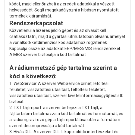
kódot, majd ellenőrizheti az eredeti adatokkal a vészett
helyességét. Segít megakadályozni a hibásan nyomtatott
termékek kiáramlását.
Rendszerkapcsolat
Közvetlenül a lézeres jelölő gépet és az olvasót kell
csatlakoztatni, majd a gyártási útmutatóban olvasni, amelyet
a vonalkód/kétdimenziós kód adataihoz rögzítenek.
Kapcsolja össze az adatokat ERP/MES/MIS rendszerekkel.
A MES szerver biztosítja a kód tartalmát
A rádiummetsző gép tartalma szerint a
kód a következő:
1. WebService: A szerver WebService címet, letöltési
felületet, visszatöltési utasítást, feltöltési felületet,
visszatöltési utasítást, szerver kivételinformációgyűjtést stb.
biztosít.
2. TXT fájlimport: a szerver befejezi a TXT fájlt, a
fájltartalom tartalmazza a kód tartalmát és formátumát, és
a radiumgravírozó gép a fájl importálása után a formátum
szerint decompressálja a kód tartalmát.
3. Hívás DLL: A szerver DLL-t, kapcsolódó interfészeket és