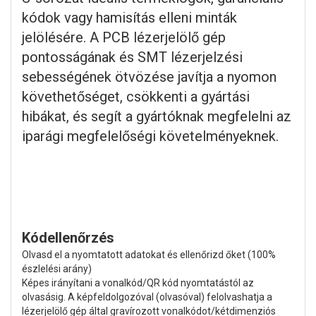
kódok vagy hamisítás elleni minták
jelölésére. A PCB lézerjelölő gép
pontosságának és SMT lézerjelzési
sebességének ötvözése javítja a nyomon
követhetőséget, csökkenti a gyártási
hibákat, és segít a gyártóknak megfelelni az
iparági megfelelőségi követelményeknek.
Kódellenőrzés
Olvasd el a nyomtatott adatokat és ellenőrizd őket (100%
észlelési arány)
Képes irányítani a vonalkód/QR kód nyomtatástól az
olvasásig. A képfeldolgozóval (olvasóval) felolvashatja a
lézerjelölő gép által gravírozott vonalkódot/kétdimenziós