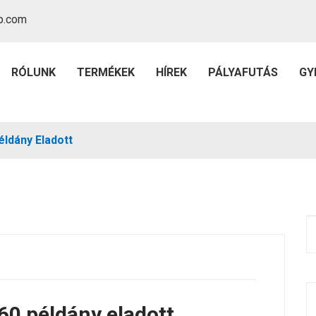
p.com
RÓLUNK
TERMÉKEK
HÍREK
PÁLYAFUTÁS
GY
ldány Eladott
60 példány eladott