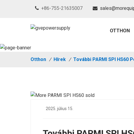
+86-755-21635007
sales@morequi
OTTHON
Otthon
/
Hírek
/
További PARMI SPI HS60 Pé
2025. július 15.
További PARMI SPI HS