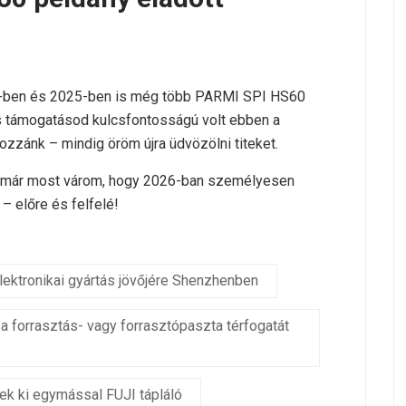
24-ben és 2025-ben is még több PARMI SPI HS60
os támogatásod kulcsfontosságú volt ebben a
hozzánk – mindig öröm újra üdvözölni titeket.
s már most várom, hogy 2026-ban személyesen
 előre és felfelé!
ktronikai gyártás jövőjére Shenzhenben
 forrasztás- vagy forrasztópaszta térfogatát
ek ki egymással FUJI tápláló