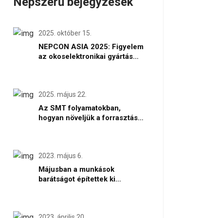
Népszerű bejegyzések
2025. október 15.
NEPCON ASIA 2025: Figyelem
az okoselektronikai gyártás
jövőjére Shenzhenben
2025. május 22.
Az SMT folyamatokban,
hogyan növeljük a forrasztás-
vagy forrasztópaszta
térfogatát helyi szinten
2023. május 6.
Májusban a munkások
barátságot építettek ki
egymással
2023. április 20.