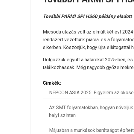
További PARMI SPI HS60 példány eladott
Micsoda utazás volt az elmúlt két év! 20
rendszert vezettünk piacra, és a folyamat
sikerben. Köszönjük, hogy újra ellátogattál 
Dolgozzuk együtt a határokat 2025-ben, é
találkozhassak. Még nagyobb győzelmekre –
Címkék:
NEPCON ASIA 2025: Figyelem az okosele
Az SMT folyamatokban, hogyan növeljük a
helyi szinten
Májusban a munkások barátságot épített