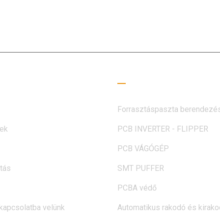
5+ éven át az SMT területén dolgozik, és elkötelezett volt az 
rek igényeinek kielégítése
nos linkek
Olvasási útmutató
Forrasztáspaszta berendezé
ek
PCB INVERTER - FLIPPER
PCB VÁGÓGÉP
tás
SMT PUFFER
PCBA védő
kapcsolatba velünk
Automatikus rakodó és kirak