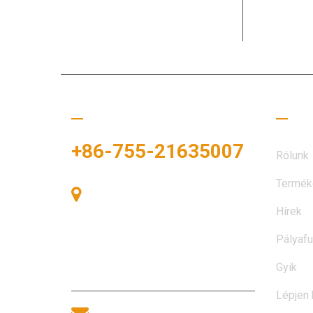
A MOTEK 1
és partne
Hívj minket
Hasz
+86-755-21635007
Rólunk
Termék
405-ös szoba, A épület,
Hírek
Zhonggang tér, Kiállítási tér, 83.
szám, Zhanjing út, Fuhai alkerületi
Pályafu
hivatal, Bao'an kerület, Shenzhen,
518100, Kína.
Gyik
Lépjen 