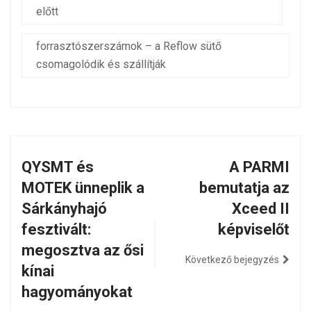
előtt
forrasztószerszámok – a Reflow sütő
csomagolódik és szállítják
QYSMT és
A PARMI
MOTEK ünneplik a
bemutatja az
Sárkányhajó
Xceed II
fesztivált:
képviselőt
megosztva az ősi
Következő bejegyzés
kínai
hagyományokat