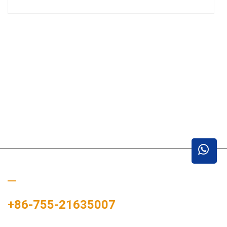
Hívj minket
+86-755-21635007