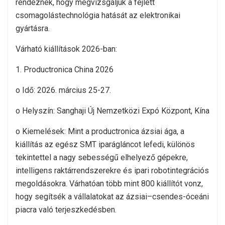
rendeznek, hogy megvizsgáljuk a fejlett
csomagolástechnológia hatását az elektronikai
gyártásra.
Várható kiállítások 2026-ban:
1. Productronica China 2026
o Idő: 2026. március 25-27.
o Helyszín: Sanghaji Új Nemzetközi Expó Központ, Kína
o Kiemelések: Mint a productronica ázsiai ága, a
kiállítás az egész SMT iparágláncot lefedi, különös
tekintettel a nagy sebességű elhelyező gépekre,
intelligens raktárrendszerekre és ipari robotintegrációs
megoldásokra. Várhatóan több mint 800 kiállítót vonz,
hogy segítsék a vállalatokat az ázsiai–csendes-óceáni
piacra való terjeszkedésben.