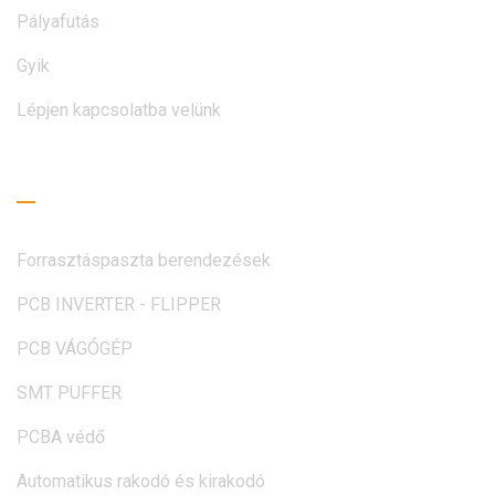
Pályafutás
Gyik
Lépjen kapcsolatba velünk
Olvasási útmutató
Forrasztáspaszta berendezések
PCB INVERTER - FLIPPER
PCB VÁGÓGÉP
SMT PUFFER
PCBA védő
Automatikus rakodó és kirakodó